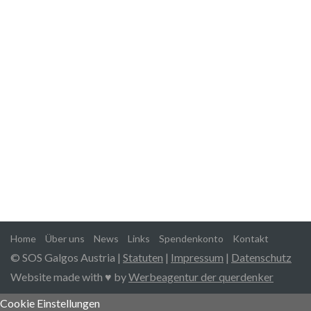
Spendenkonto
Hypobank Vorarlberg
IBAN: AT12 5800 0156 6521 0011
Home
Über uns
News
Links
Spendenkonto
Kontakt
© SOS Galgos Austria |
Statuten
|
Impressum
|
Datenschutz
Website made with ♥ by
Werbeagentur der querdenker
Cookie Einstellungen