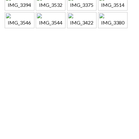
SOS Galgos Austria
kümmert sich aktiv um Windhunde aus
Spanien und Windhunde aller Rassen, die in Österreich in Not
geraten sind.