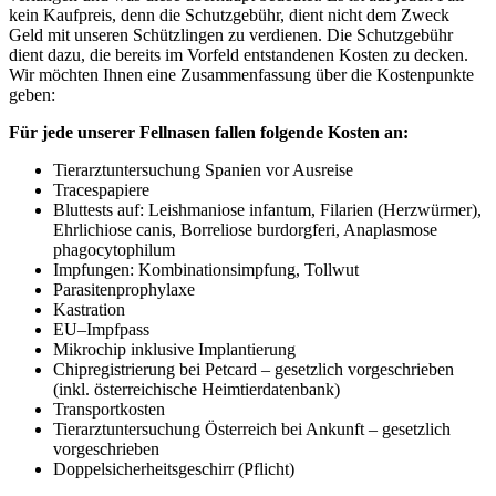
kein Kaufpreis, denn die Schutzgebühr, dient nicht dem Zweck
Geld mit unseren Schützlingen zu verdienen. Die Schutzgebühr
dient dazu, die bereits im Vorfeld entstandenen Kosten zu decken.
Wir möchten Ihnen eine Zusammenfassung über die Kostenpunkte
geben:
Für jede unserer Fellnasen fallen folgende Kosten an:
Tierarztuntersuchung Spanien vor Ausreise
Tracespapiere
Bluttests auf: Leishmaniose infantum, Filarien (Herzwürmer),
Ehrlichiose canis, Borreliose burdorgferi, Anaplasmose
phagocytophilum
Impfungen: Kombinationsimpfung, Tollwut
Parasitenprophylaxe
Kastration
EU–Impfpass
Mikrochip inklusive Implantierung
Chipregistrierung bei Petcard – gesetzlich vorgeschrieben
(inkl. österreichische Heimtierdatenbank)
Transportkosten
Tierarztuntersuchung Österreich bei Ankunft – gesetzlich
vorgeschrieben
Doppelsicherheitsgeschirr (Pflicht)