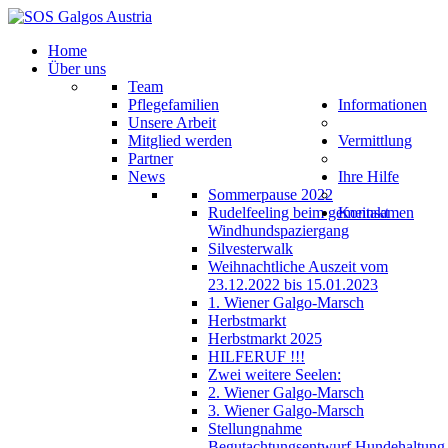
Home
Über uns
Team
Pflegefamilien
Informationen
Unsere Arbeit
Mitglied werden
Vermittlung
Partner
News
Ihre Hilfe
Sommerpause 2022
Rudelfeeling beim gemeinsamen
Kontakt
Windhundspaziergang
Silvesterwalk
Weihnachtliche Auszeit vom
23.12.2022 bis 15.01.2023
1. Wiener Galgo-Marsch
Herbstmarkt
Herbstmarkt 2025
HILFERUF !!!
Zwei weitere Seelen:
2. Wiener Galgo-Marsch
3. Wiener Galgo-Marsch
Stellungnahme
Begutachtungsentwurf Hundehaltung