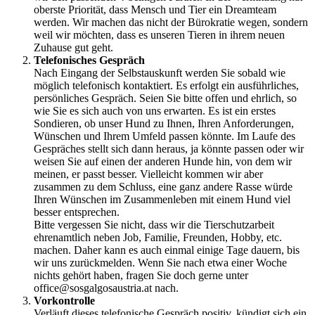
oberste Priorität, dass Mensch und Tier ein Dreamteam
werden. Wir machen das nicht der Bürokratie wegen, sondern
weil wir möchten, dass es unseren Tieren in ihrem neuen
Zuhause gut geht.
Telefonisches Gespräch
Nach Eingang der Selbstauskunft werden Sie sobald wie
möglich telefonisch kontaktiert. Es erfolgt ein ausführliches,
persönliches Gespräch. Seien Sie bitte offen und ehrlich, so
wie Sie es sich auch von uns erwarten. Es ist ein erstes
Sondieren, ob unser Hund zu Ihnen, Ihren Anforderungen,
Wünschen und Ihrem Umfeld passen könnte. Im Laufe des
Gespräches stellt sich dann heraus, ja könnte passen oder wir
weisen Sie auf einen der anderen Hunde hin, von dem wir
meinen, er passt besser. Vielleicht kommen wir aber
zusammen zu dem Schluss, eine ganz andere Rasse würde
Ihren Wünschen im Zusammenleben mit einem Hund viel
besser entsprechen.
Bitte vergessen Sie nicht, dass wir die Tierschutzarbeit
ehrenamtlich neben Job, Familie, Freunden, Hobby, etc.
machen. Daher kann es auch einmal einige Tage dauern, bis
wir uns zurückmelden. Wenn Sie nach etwa einer Woche
nichts gehört haben, fragen Sie doch gerne unter
office@sosgalgosaustria.at nach.
Vorkontrolle
Verläuft dieses telefonische Gespräch positiv, kündigt sich ein