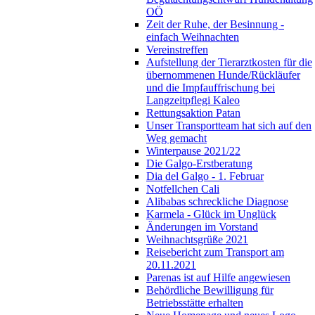
OÖ
Zeit der Ruhe, der Besinnung -
einfach Weihnachten
Vereinstreffen
Aufstellung der Tierarztkosten für die
übernommenen Hunde/Rückläufer
und die Impfauffrischung bei
Langzeitpflegi Kaleo
Rettungsaktion Patan
Unser Transportteam hat sich auf den
Weg gemacht
Winterpause 2021/22
Die Galgo-Erstberatung
Dia del Galgo - 1. Februar
Notfellchen Cali
Alibabas schreckliche Diagnose
Karmela - Glück im Unglück
Änderungen im Vorstand
Weihnachtsgrüße 2021
Reisebericht zum Transport am
20.11.2021
Parenas ist auf Hilfe angewiesen
Behördliche Bewilligung für
Betriebsstätte erhalten