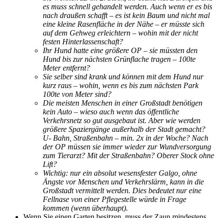
es muss schnell gehandelt werden. Auch wenn er es bis
nach draußen schafft – es ist kein Baum und nicht mal
eine kleine Rasenfläche in der Nähe – er müsste sich
auf dem Gehweg erleichtern – wohin mit der nicht
festen Hinterlassenschaft?
Ihr Hund hatte eine größere OP – sie müssten den
Hund bis zur nächsten Grünflache tragen – 100te
Meter entfernt?
Sie selber sind krank und können mit dem Hund nur
kurz raus – wohin, wenn es bis zum nächsten Park
100te von Meter sind?
Die meisten Menschen in einer Großstadt benötigen
kein Auto – wieso auch wenn das öffentliche
Verkehrsnetz so gut ausgebaut ist. Aber wie werden
größere Spaziergänge außerhalb der Stadt gemacht?
U- Bahn, Straßenbahn – min. 2x in der Woche? Nach
der OP müssen sie immer wieder zur Wundversorgung
zum Tierarzt? Mit der Straßenbahn? Oberer Stock ohne
Lift?
Wichtig: nur ein absolut wesensfester Galgo, ohne
Ängste vor Menschen und Verkehrslärm, kann in die
Großstadt vermittelt werden. Dies bedeutet nur eine
Fellnase von einer Pflegestelle würde in Frage
kommen (wenn überhaupt).
Wenn Sie einen Garten besitzen, muss der Zaun mindestens