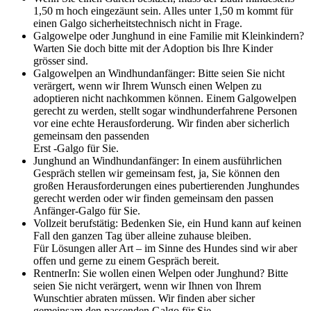
1,50 m hoch eingezäunt sein. Alles unter 1,50 m kommt für
einen Galgo sicherheitstechnisch nicht in Frage.
Galgowelpe oder Junghund in eine Familie mit Kleinkindern?
Warten Sie doch bitte mit der Adoption bis Ihre Kinder
grösser sind.
Galgowelpen an Windhundanfänger: Bitte seien Sie nicht
verärgert, wenn wir Ihrem Wunsch einen Welpen zu
adoptieren nicht nachkommen können. Einem Galgowelpen
gerecht zu werden, stellt sogar windhunderfahrene Personen
vor eine echte Herausforderung. Wir finden aber sicherlich
gemeinsam den passenden
Erst -Galgo für Sie.
Junghund an Windhundanfänger: In einem ausführlichen
Gespräch stellen wir gemeinsam fest, ja, Sie können den
großen Herausforderungen eines pubertierenden Junghundes
gerecht werden oder wir finden gemeinsam den passen
Anfänger-Galgo für Sie.
Vollzeit berufstätig: Bedenken Sie, ein Hund kann auf keinen
Fall den ganzen Tag über alleine zuhause bleiben.
Für Lösungen aller Art – im Sinne des Hundes sind wir aber
offen und gerne zu einem Gespräch bereit.
RentnerIn: Sie wollen einen Welpen oder Junghund? Bitte
seien Sie nicht verärgert, wenn wir Ihnen von Ihrem
Wunschtier abraten müssen. Wir finden aber sicher
gemeinsam den passenden Galgo für Sie.