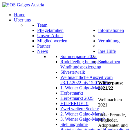
Home
Über uns
Team
Pflegefamilien
Informationen
Unsere Arbeit
Mitglied werden
Vermittlung
Partner
News
Ihre Hilfe
Sommerpause 2022
Rudelfeeling beim gemeinsamen
Kontakt
Windhundspaziergang
Silvesterwalk
Weihnachtliche Auszeit vom
23.12.2022 bis 15.01.2023
Winterpause
1. Wiener Galgo-Marsch
2021/22
Herbstmarkt
Herbstmarkt 2025
Weihnachten
HILFERUF !!!
2021
Zwei weitere Seelen:
2. Wiener Galgo-Marsch
Liebe Freunde,
3. Wiener Galgo-Marsch
Mitglieder,
Stellungnahme
Adoptanten und
Begutachtungsentwurf Hundehaltung