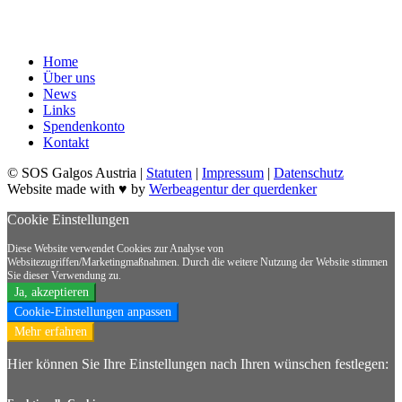
Home
Über uns
News
Links
Spendenkonto
Kontakt
© SOS Galgos Austria |
Statuten
|
Impressum
|
Datenschutz
Website made with ♥ by
Werbeagentur der querdenker
Cookie Einstellungen
Diese Website verwendet Cookies zur Analyse von
Websitezugriffen/Marketingmaßnahmen. Durch die weitere Nutzung der Website stimmen
Sie dieser Verwendung zu.
Ja, akzeptieren
Cookie-Einstellungen anpassen
Mehr erfahren
Hier können Sie Ihre Einstellungen nach Ihren wünschen festlegen: