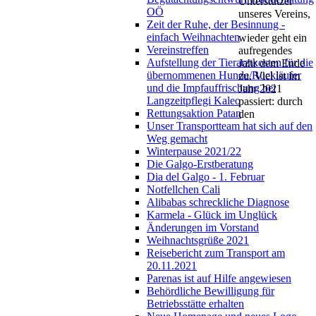
Unterstützer
OÖ
unseres Vereins,
Zeit der Ruhe, der Besinnung -
einfach Weihnachten
wieder geht ein
Vereinstreffen
aufregendes
Aufstellung der Tierarztkosten für die
Jahr dem Ende
übernommenen Hunde/Rückläufer
zu. Viel ist im
und die Impfauffrischung bei
Jahr 2021
Langzeitpflegi Kaleo
passiert: durch
Rettungsaktion Patan
den
Unser Transportteam hat sich auf den
Weg gemacht
Winterpause 2021/22
Die Galgo-Erstberatung
Dia del Galgo - 1. Februar
Notfellchen Cali
Alibabas schreckliche Diagnose
Karmela - Glück im Unglück
Änderungen im Vorstand
Weihnachtsgrüße 2021
Reisebericht zum Transport am
20.11.2021
Parenas ist auf Hilfe angewiesen
Behördliche Bewilligung für
Betriebsstätte erhalten